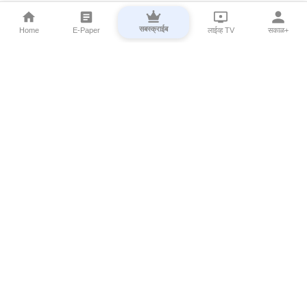
सबस्क्राईब
Home
E-Paper
लाईव्ह TV
सकाळ+
⌄
Marathi News
⌄
About Esakal
⌄
Digital Products
⌄
Sakal Programs