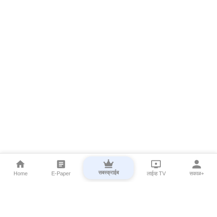
सबस्क्राईब
Home
E-Paper
लाईव्ह TV
सकाळ+