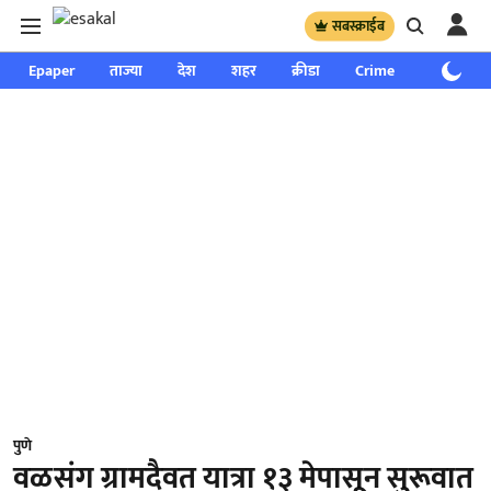
सबस्क्राईब
Epaper
ताज्या
देश
शहर
क्रीडा
Crime
साप्ताहिक
पुणे
वळसंग ग्रामदैवत यात्रा १३ मेपासून सुरूवात