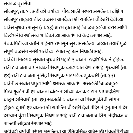
सकाळ वृत्तसेवा
सोलापूर, ता. ९ : अडीचशे वर्षांच्या गौरवशाली परंपरा असलेल्या दक्षिण
सोलापूर तालुक्यातील वळसंग ग्रामदैवत श्री रामलिंग चौडेश्वरी देवीच्या
यात्रेस बुधवारपासून (ता. १३) प्रारंभ होत आहे. ‘बाळबट्टल’चा थरार आणि
विलोभनीय रथोत्सव भाविकांच्या आकर्षणाचे केंद्र ठरणार आहे.
पंचकमिटीच्या वतीने महिनाभरापासून सुरू असलेल्या जय्यत तयारीमुळे
संपूर्ण वळसंग नगरी भक्तीच्या रंगात न्हाऊन निघाली आहे.
यात्रेची मंगलमय सुरवात बुधवारी पहाटे ५ वाजता रुद्राभिषेकाने होईल.
रात्री ८ वाजता वामनायक मिरवणूक काढण्यात येणार आहे. गुरुवारी (ता.
१४) रात्री ८ वाजता नृसिंह मिरवणूक पार पडेल. शुक्रवारी (ता. १५)
यात्रेतील सर्वात प्रमुख आणि थरारक आकर्षण असलेली ‘बाळबट्टल
मिरवणूक’ रात्री १२ वाजता ढोल-ताशांच्या कडकडाटात ग्रामप्रदक्षिणा
घालून शनिवारी (ता. १६) सकाळी ७ वाजता या मिरवणुकीची सांगता
होईल. दुपारी १२ वाजता श्री रामलिंग चौडेश्वरी देवी मंदिर ते हनुमान मंदिर
दरम्यान कुंभ मिरवणूक निघणार आहे. रात्री ८ वाजता बाशिंग, नंदीध्वज व
पालखी सोहळा रंगणार आहे.
अडीचशे वर्षांची परंपरा असलेल्या या ऐतिहासिक यात्रेसाठी पंचकमिटीच्या