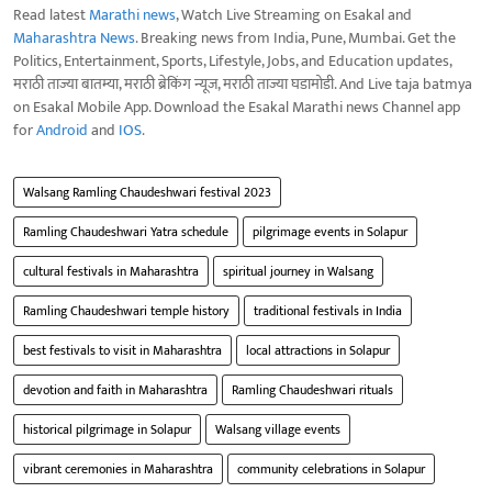
Read latest
Marathi news
, Watch Live Streaming on Esakal and
Maharashtra News
. Breaking news from India, Pune, Mumbai. Get the
Politics, Entertainment, Sports, Lifestyle, Jobs, and Education updates,
मराठी ताज्या बातम्या, मराठी ब्रेकिंग न्यूज, मराठी ताज्या घडामोडी. And Live taja batmya
on Esakal Mobile App. Download the Esakal Marathi news Channel app
for
Android
and
IOS
.
Walsang Ramling Chaudeshwari festival 2023
Ramling Chaudeshwari Yatra schedule
pilgrimage events in Solapur
cultural festivals in Maharashtra
spiritual journey in Walsang
Ramling Chaudeshwari temple history
traditional festivals in India
best festivals to visit in Maharashtra
local attractions in Solapur
devotion and faith in Maharashtra
Ramling Chaudeshwari rituals
historical pilgrimage in Solapur
Walsang village events
vibrant ceremonies in Maharashtra
community celebrations in Solapur