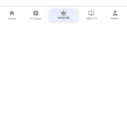
सबस्क्राईब
Home
E-Paper
लाईव्ह TV
सकाळ+
⌄
Marathi News
⌄
About Esakal
⌄
Digital Products