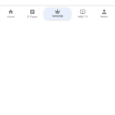
सबस्क्राईब
Home
E-Paper
लाईव्ह TV
सकाळ+
⌄
Marathi News
⌄
About Esakal
⌄
Digital Products