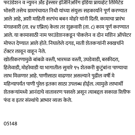
फाउंडेशन व न्युमन ॲंड ईस्सार इंजिनिअरिंग इंडिया प्रायव्हेट लिमिटेड
भोसरी तसेच ग्रामपंचायत निधी यांच्या संयुक्त सहकार्याने पूर्ण करण्यात
आले आहे, अशी माहिती सरपंच बबन मोहरे यांनी दिली. कामाचा प्रारंभ
मंगळवारी (ता. १४ एप्रिल) केला तर शुक्रवारी (ता. ८) काम पूर्ण करण्यात
आले. या कामासाठी नाम फाउंडेशनकडून पोकलेन व दोन मशिन ऑपरेटर
मोफत देण्यात आले होते. निघालेले दगड, माती शेतकऱ्यांनी स्वखर्चाने
टॅक्टर लावून वाहून नेले.
खोलीकरणामुळे बांबळे वस्ती, भारमळ वस्ती, उघडेवाडी, बरकीदरा,
हिलेवाडी, मोहरेवाडी या भागातील सुमारे ९५ शेतकरी कुटुंबांना पाण्याचा
लाभ मिळणार आहे. पाणीसाठा वाढणार असल्याने पुढील वर्षी मे
महिन्यापर्यंत पाणी पुरेल इतका साठा उपलब्ध होईल. त्यामुळे लाभार्थी
शेतकऱ्यांमध्ये आनंदाचे वातावरण पसरले असून त्याबद्दल सकाळ रिलीफ
फंड व इतर संस्थांचे आभार व्यक्त केले.
05148