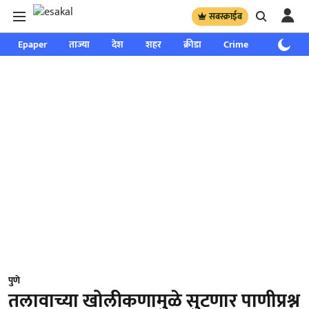
सबस्क्राईब
Epaper
ताज्या
देश
शहर
क्रीडा
Crime
साप्ताहिक
पुणे
तलावाच्या खोलीकणामुळे सुटणार पाणीप्रश्न