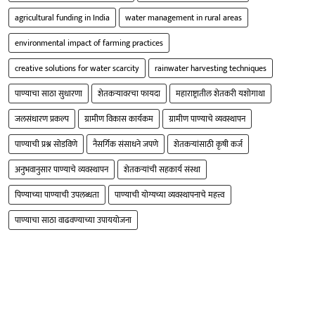
agricultural funding in India
water management in rural areas
environmental impact of farming practices
creative solutions for water scarcity
rainwater harvesting techniques
पाण्याचा साठा सुधारणा
शेतकऱ्यावरचा फायदा
महाराष्ट्रातील शेतकरी यशोगाथा
जलसंधारण प्रकल्प
ग्रामीण विकास कार्यकम
ग्रामीण पाण्याचे व्यवस्थापन
पाण्याची प्रश्न सोडविणे
नैसर्गिक संसाधने जपणे
शेतकऱ्यांसाठी कृषी कर्ज
अनुभवानुसार पाण्याचे व्यवस्थापन
शेतकऱ्यांची सहकार्य संस्था
पिण्याच्या पाण्याची उपलब्धता
पाण्याची योग्यच्या व्यवस्थापनाचे महत्त्व
पाण्याचा साठा वाढवण्याच्या उपाययोजना