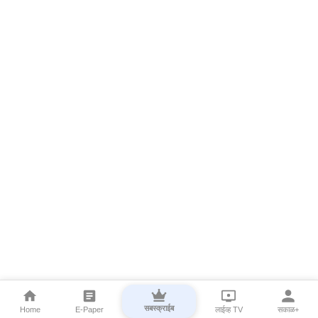
सबस्क्राईब
Home
E-Paper
लाईव्ह TV
सकाळ+