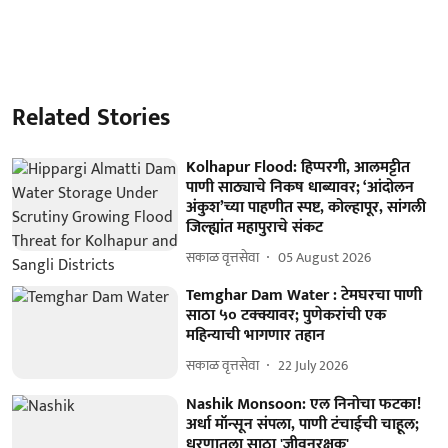
Related Stories
Kolhapur Flood: हिप्परगी, आलमट्टीत
पाणी साठ्याचे निकष धाब्यावर; ‘आंदोलन
अंकुश’च्या पाहणीत स्पष्ट, कोल्हापूर, सांगली
जिल्ह्यांत महापुराचे संकट
सकाळ वृत्तसेवा
05 August 2026
Temghar Dam Water : टेमघरचा पाणी
साठा ५० टक्क्यावर; पुणेकरांची एक
महिन्याची भागणार तहान
सकाळ वृत्तसेवा
22 July 2026
Nashik Monsoon: एल निनोचा फटका!
अर्धा मॉन्सून संपला, पाणी टंचाईची चाहूल;
धरणातला साठा 'जीवनरक्षक'