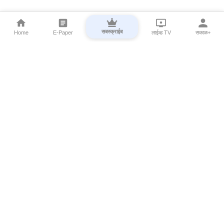
सबस्क्राईब
Home
E-Paper
लाईव्ह TV
सकाळ+
⌄
Marathi News
⌄
About Esakal
⌄
Digital Products