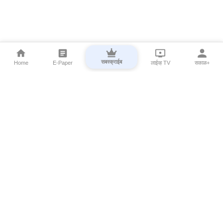
सबस्क्राईब
Home
E-Paper
लाईव्ह TV
सकाळ+
⌄
Marathi News
⌄
About Esakal
⌄
Digital Products