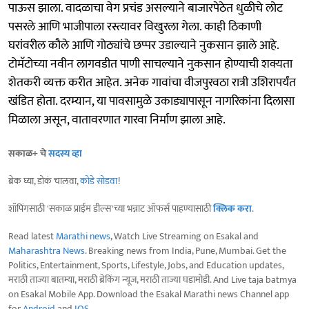
पाऊस झाला. वादळाचा वेग प्रचंड असल्याने बाजारपेठेत धुळीचे लोट
पसरले आणि भाजीपाला रस्त्यावर विखुरला गेला. काही ठिकाणी
घरांवरील कौले आणि गोठ्यांचे छप्पर उडाल्याने नुकसान झाले आहे.
टोमॅटोच्या नवीन लागवडीत पाणी साचल्याने नुकसान होण्याची शक्यता
शेतकरी व्यक्त करीत आहेत. अनेक गावांचा वीजपुरवठा रात्री उशिरापर्यंत
खंडित होता. दरम्यान, या पावसामुळे उकाड्यापासून नागरिकांना दिलासा
मिळाला असून, वातावरणात गारवा निर्माण झाला आहे.
सकाळ+ चे
सदस्य व्हा
ब्रेक घ्या, डोकं चालवा,
कोडे सोडवा
!
शॉपिंगसाठी 'सकाळ प्राईम डील्स'च्या भन्नाट ऑफर्स पाहण्यासाठी
क्लिक करा
.
Read latest
Marathi news
, Watch Live Streaming on Esakal and
Maharashtra News
. Breaking news from India, Pune, Mumbai. Get the
Politics, Entertainment, Sports, Lifestyle, Jobs, and Education updates,
मराठी ताज्या बातम्या, मराठी ब्रेकिंग न्यूज, मराठी ताज्या घडामोडी. And Live taja batmya
on Esakal Mobile App. Download the Esakal Marathi news Channel app
for
Android
and
IOS
.