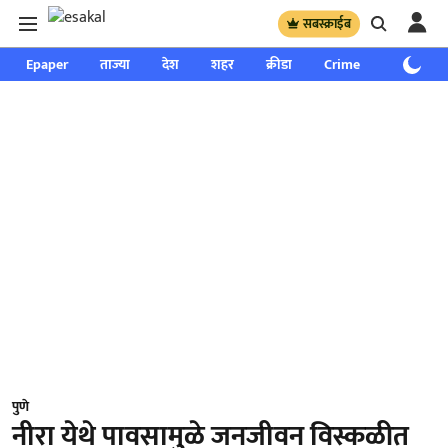
सबस्क्राईब
Epaper
ताज्या
देश
शहर
क्रीडा
Crime
साप्ताहिक
पुणे
नीरा येथे पावसामुळे जनजीवन विस्कळीत