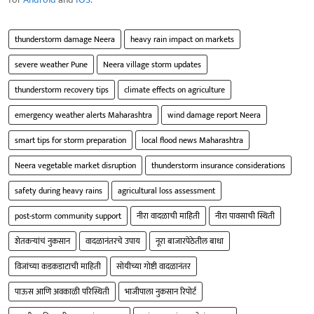
thunderstorm damage Neera
heavy rain impact on markets
severe weather Pune
Neera village storm updates
thunderstorm recovery tips
climate effects on agriculture
emergency weather alerts Maharashtra
wind damage report Neera
smart tips for storm preparation
local flood news Maharashtra
Neera vegetable market disruption
thunderstorm insurance considerations
safety during heavy rains
agricultural loss assessment
post-storm community support
नीरा वादळाची माहिती
नीरा पावसाची स्थिती
शेतकऱ्यांचं नुकसान
वादळानंतरचे उपाय
नूरा बाजारपेठेतील बाधा
विजांच्या कडकडाटाची माहिती
सोयीच्या गोष्टी वादळानंतर
पाऊस आणि अवकाळी परिस्थिती
भाजीपाला नुकसान रिपोर्ट