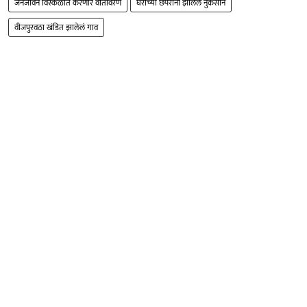
जनजीवन विस्कळीत करणारं वातावरण
घरांच्या छपरांना झालेलं नुकसान
वीजपुरवठा खंडित झालेलं गाव