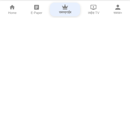
सबस्क्राईब
Home
E-Paper
लाईव्ह TV
सकाळ+
⌄
Marathi News
⌄
About Esakal
⌄
Digital Products
⌄
Sakal Programs