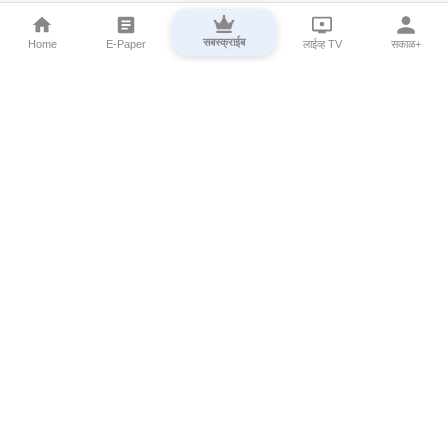
सबस्क्राईब
Home
E-Paper
लाईव्ह TV
सकाळ+
⌄
Marathi News
⌄
About Esakal
⌄
Digital Products
⌄
Sakal Programs