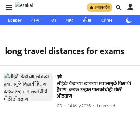
सबस्क्राईब
Epaper
ताज्या
देश
शहर
क्रीडा
Crime
साप्ताहिक
long travel distances for exams
पुणे
सीईटी केंद्रांच्या लांबच्या प्रवासामुळे विद्यार्थी
हैराण; कडक उन्हात पालकांचीही मोठी
ओढताण
CD
14 May 2026
1
min read