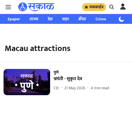
सबस्क्राईब
Epaper
ताज्या
देश
शहर
क्रीडा
Crime
साप्ताहिक
Macau attractions
पुणे
भ्रमंती - सुकृत देव
CD
21 May 2026
4
min read