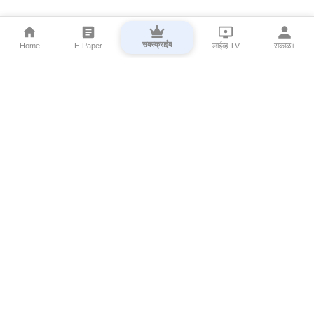
सबस्क्राईब
Home
E-Paper
लाईव्ह TV
सकाळ+
⌄
Marathi News
⌄
About Esakal
⌄
Digital Products