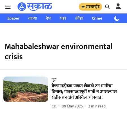
सबस्क्राईब
Epaper
ताज्या
देश
शहर
क्रीडा
Crime
साप्ताहिक
Mahabaleshwar environmental
crisis
पुणे
वेण्णानदीच्या पात्रात शेकडो टन मातीचा
ढिगारा; पावसाळ्यापूर्वी माती न उपसल्यास
शेतीसह नदीचे अस्तित्व धोक्यात!
CD
09 May 2026
2
min read