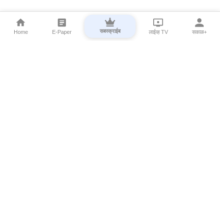
सबस्क्राईब
Home
E-Paper
लाईव्ह TV
सकाळ+
⌄
Marathi News
⌄
About Esakal
⌄
Digital Products