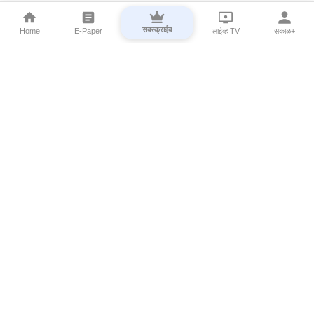
सबस्क्राईब
Home
E-Paper
लाईव्ह TV
सकाळ+
⌄
Marathi News
⌄
About Esakal
⌄
Digital Products
⌄
Sakal Programs