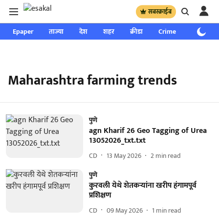
सबस्क्राईब
Epaper
ताज्या
देश
शहर
क्रीडा
Crime
साप्ताहिक
Maharashtra farming trends
पुणे
agn Kharif 26 Geo Tagging of Urea
13052026_txt.txt
CD
13 May 2026
2
min read
पुणे
कुरवली येथे शेतकऱ्यांना खरीप हंगामपूर्व
प्रशिक्षण
CD
09 May 2026
1
min read