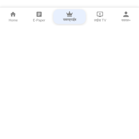
सबस्क्राईब
Home
E-Paper
लाईव्ह TV
सकाळ+
⌄
Marathi News
⌄
About Esakal
⌄
Digital Products