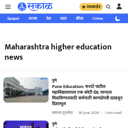
सबस्क्राईब
Epaper
ताज्या
देश
शहर
क्रीडा
Crime
साप्ताहिक
Maharashtra higher education
news
पुणे
Pune Education: फराटे पाटील
महाविद्यालयास एक कोटी दंड; मान्यता
मिळविण्यासाठी कर्मचारी कागदोपत्री दाखवून
दिशाभूल
सकाळ वृत्तसेवा
18 June 2026
1
min read
पुणे