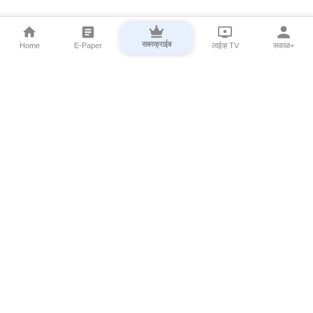
सबस्क्राईब
Home
E-Paper
लाईव्ह TV
सकाळ+
⌄
Marathi News
⌄
About Esakal
⌄
Digital Products