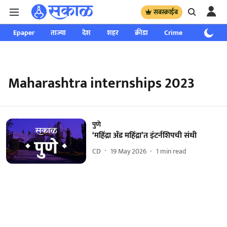
सबस्क्राईब
Epaper
ताज्या
देश
शहर
क्रीडा
Crime
साप्ताहिक
Maharashtra internships 2023
पुणे
‘महिंद्रा अँड महिंद्रा’त इंटर्नशिपची संधी
CD
19 May 2026
1
min read