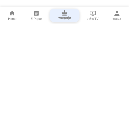
सबस्क्राईब
Home
E-Paper
लाईव्ह TV
सकाळ+
⌄
Marathi News
⌄
About Esakal
⌄
Digital Products