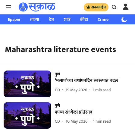
सबस्क्राईब
Epaper
ताज्या
देश
शहर
क्रीडा
Crime
साप्ताहिक
Maharashtra literature events
पुणे
‘मसाप’च्या वर्धापनदिन स्वरूपात बदल
CD
19 May 2026
1
min read
पुणे
काव्य संध्येला प्रतिसाद
CD
10 May 2026
1
min read