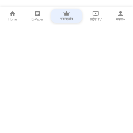
सबस्क्राईब
Home
E-Paper
लाईव्ह TV
सकाळ+
⌄
Marathi News
⌄
About Esakal
⌄
Digital Products