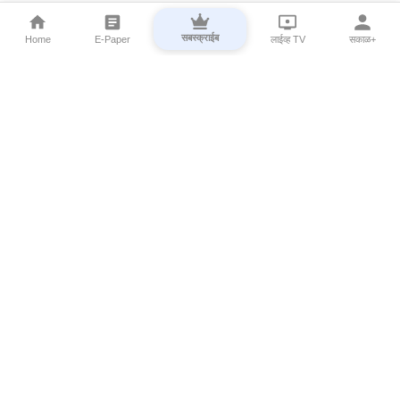
सबस्क्राईब
Home
E-Paper
लाईव्ह TV
सकाळ+
⌄
Marathi News
⌄
About Esakal
⌄
Digital Products
⌄
Sakal Programs