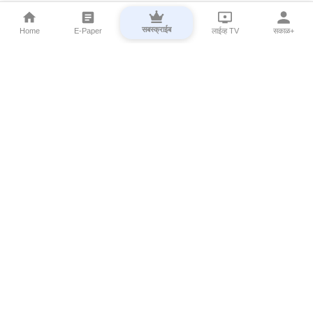
सबस्क्राईब
Home
E-Paper
लाईव्ह TV
सकाळ+
⌄
Marathi News
⌄
About Esakal
⌄
Digital Products
⌄
Sakal Programs