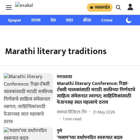
सबस्क्राईब
Epaper
ताज्या
देश
शहर
क्रीडा
Crime
साप्ताहिक
Marathi literary traditions
मराठवाडा
Marathi literary Conference: रिक्षा-
टॅक्सी चालकांसाठी मराठी सक्तीच्या निर्णयाचे
साहित्य संमेलनात स्वागत; साहित्यिकांसाठी
पेन्शनसह सात महत्त्वाचे ठराव
सकाळ डिजिटल टीम
31 May 2026
1
min read
पुणे
‘मसाप’च्या वर्धापनदिन स्वरूपात बदल