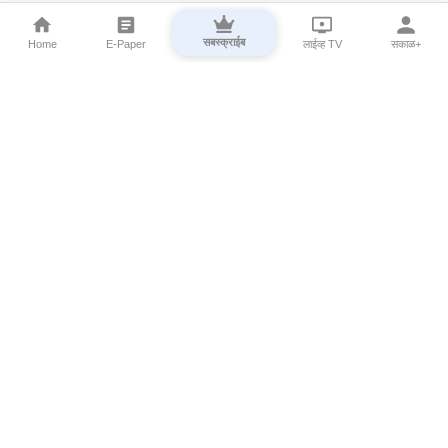
सबस्क्राईब
Home
E-Paper
लाईव्ह TV
सकाळ+
⌄
Marathi News
⌄
About Esakal
⌄
Digital Products
⌄
Sakal Programs