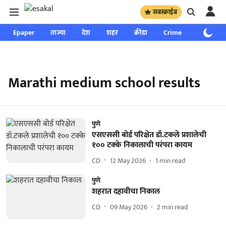
सबस्क्राईब
Epaper
ताज्या
देश
शहर
क्रीडा
Crime
साप्ताहिक
Marathi medium school results
पुणे
एसएससी बोर्ड परिक्षेत डॉ.टकले प्रशालेची
१०० टक्के निकालाची परंपरा कायम
CD
12 May 2026
1
min read
पुणे
शहरात दहावीचा निकाल
CD
09 May 2026
2
min read