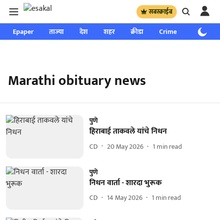
सबस्क्राईब
Epaper
ताज्या
देश
शहर
क्रीडा
Crime
साप्ताहिक
Marathi obituary news
पुणे
हिराबाई ताकवले यांचे निधन
CD
20 May 2026
1
min read
पुणे
निधन वार्ता - शारदा भुरूक
CD
14 May 2026
1
min read