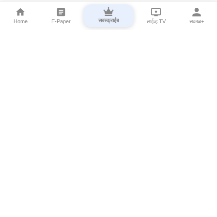
सबस्क्राईब
Home
E-Paper
लाईव्ह TV
सकाळ+
⌄
Marathi News
⌄
About Esakal
⌄
Digital Products
⌄
Sakal Programs