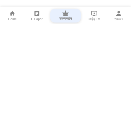
सबस्क्राईब
Home
E-Paper
लाईव्ह TV
सकाळ+
⌄
Marathi News
⌄
About Esakal
⌄
Digital Products