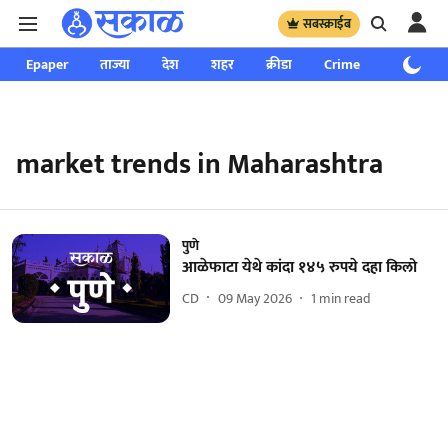
सबस्क्राईब
Epaper
ताज्या
देश
शहर
क्रीडा
Crime
साप्ताहिक
market trends in Maharashtra
पुणे
आळेफाटा येथे कांदा १४५ रुपये दहा किलो
CD
09 May 2026
1
min read