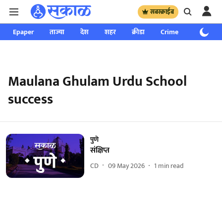
सबस्क्राईब
Epaper
ताज्या
देश
शहर
क्रीडा
Crime
साप्ताहिक
Maulana Ghulam Urdu School
success
पुणे
संक्षिप्त
CD
09 May 2026
1
min read