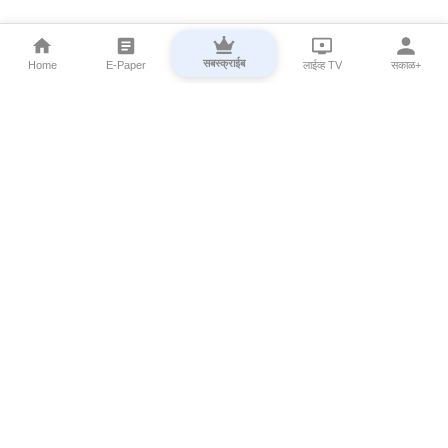
सबस्क्राईब
Home
E-Paper
लाईव्ह TV
सकाळ+
⌄
Marathi News
⌄
About Esakal
⌄
Digital Products