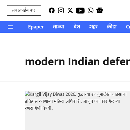
सबस्क्राईब करा
Epaper
ताज्या
देश
शहर
क्रीडा
C
modern Indian defe