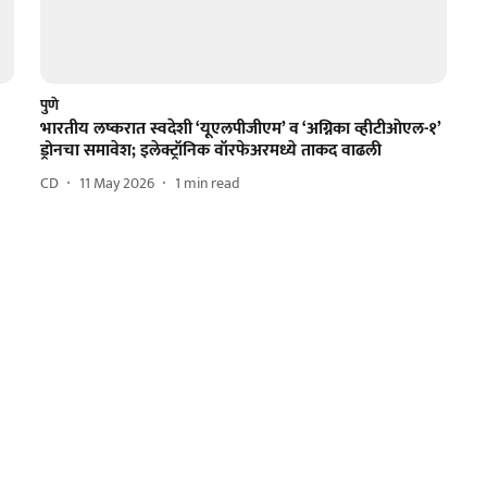
पुणे
भारतीय लष्करात स्वदेशी ‘यूएलपीजीएम’ व ‘अग्निका व्हीटीओएल-१’
ड्रोनचा समावेश; इलेक्ट्रॉनिक वॉरफेअरमध्ये ताकद वाढली
CD
11 May 2026
1
min read