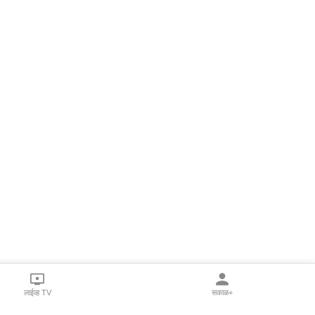
लाईव्ह TV
सकाळ+