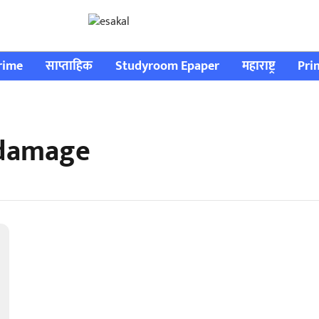
rime
साप्ताहिक
Studyroom Epaper
महाराष्ट्र
Pri
 damage