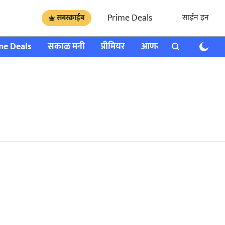
Prime Deals
साईन इन
सबस्क्राईब
me Deals
सकाळ मनी
प्रीमियर
आणखी
राशी भविष्य