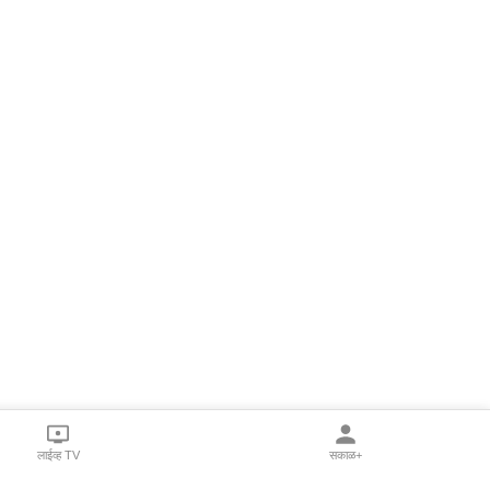
लाईव्ह TV
सकाळ+