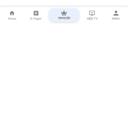
सबस्क्राईब
Home
E-Paper
लाईव्ह TV
सकाळ+
⌄
Marathi News
⌄
About Esakal
⌄
Digital Products