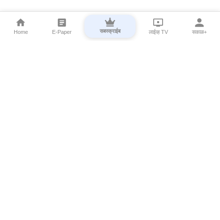
सबस्क्राईब
Home
E-Paper
लाईव्ह TV
सकाळ+
⌄
Marathi News
⌄
About Esakal
⌄
Digital Products