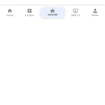
सबस्क्राईब
Home
E-Paper
लाईव्ह TV
सकाळ+
⌄
Marathi News
⌄
About Esakal
⌄
Digital Products
⌄