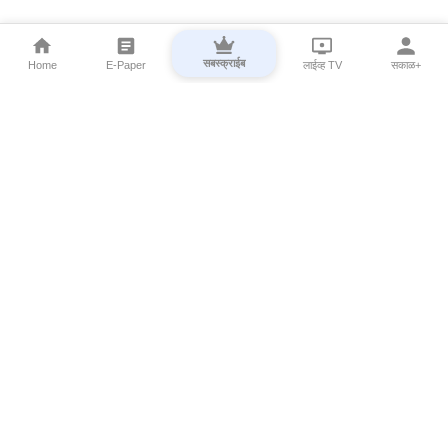
सबस्क्राईब
Home
E-Paper
लाईव्ह TV
सकाळ+
⌄
Marathi News
⌄
About Esakal
⌄
Digital Products