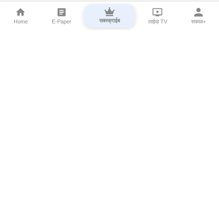
सबस्क्राईब
Home
E-Paper
लाईव्ह TV
सकाळ+
⌄
Marathi News
⌄
About Esakal
⌄
Digital Products
⌄
Sakal Programs