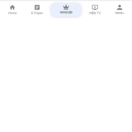
सबस्क्राईब
Home
E-Paper
लाईव्ह TV
सकाळ+
⌄
Marathi News
⌄
About Esakal
⌄
Digital Products
⌄
Sakal Programs