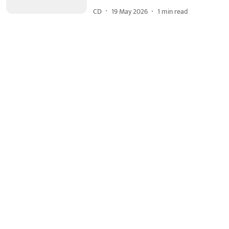
CD
19 May 2026
1
min read