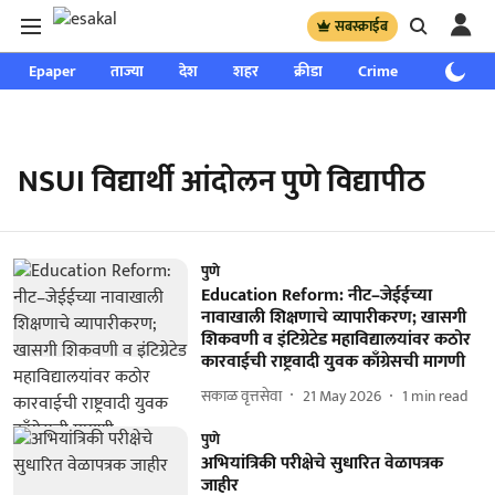
सबस्क्राईब
Epaper
ताज्या
देश
शहर
क्रीडा
Crime
साप्ताहिक
NSUI विद्यार्थी आंदोलन पुणे विद्यापीठ
पुणे
Education Reform: नीट–जेईईच्या
नावाखाली शिक्षणाचे व्यापारीकरण; खासगी
शिकवणी व इंटिग्रेटेड महाविद्यालयांवर कठोर
कारवाईची राष्ट्रवादी युवक काँग्रेसची मागणी
सकाळ वृत्तसेवा
21 May 2026
1
min read
पुणे
अभियांत्रिकी परीक्षेचे सुधारित वेळापत्रक
जाहीर