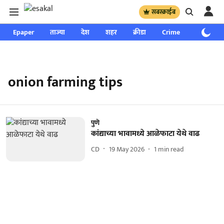
सबस्क्राईब
Epaper
ताज्या
देश
शहर
क्रीडा
Crime
साप्ताहिक
onion farming tips
पुणे
कांद्याच्या भावामध्ये आळेफाटा येथे वाढ
CD
19 May 2026
1
min read