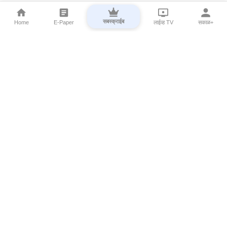
सबस्क्राईब
Home
E-Paper
लाईव्ह TV
सकाळ+
⌄
Marathi News
⌄
About Esakal
⌄
Digital Products
⌄
Sakal Programs