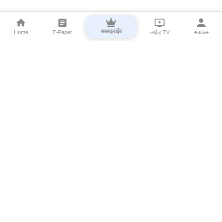
सबस्क्राईब
Home
E-Paper
लाईव्ह TV
सकाळ+
⌄
Marathi News
⌄
About Esakal
⌄
Digital Products