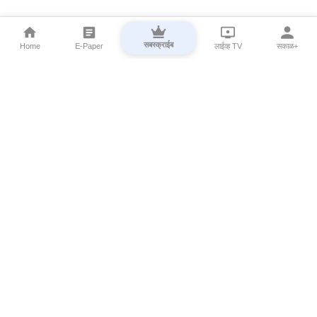
सबस्क्राईब
Home
E-Paper
लाईव्ह TV
सकाळ+
⌄
Marathi News
⌄
About Esakal
⌄
Digital Products