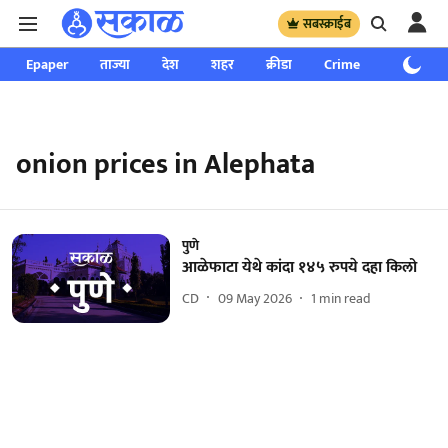
सबस्क्राईब
Epaper
ताज्या
देश
शहर
क्रीडा
Crime
साप्ताहिक
onion prices in Alephata
पुणे
आळेफाटा येथे कांदा १४५ रुपये दहा किलो
CD
09 May 2026
1
min read