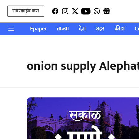
सबस्क्राईब करा
Epaper
ताज्या
देश
शहर
क्रीडा
C
onion supply Alepha