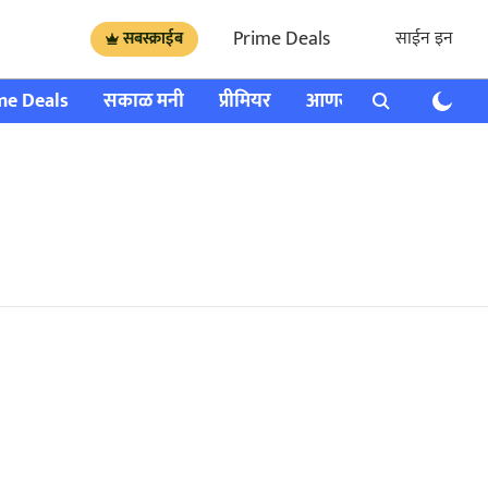
Prime Deals
साईन इन
सबस्क्राईब
me Deals
सकाळ मनी
प्रीमियर
आणखी
राशी भविष्य