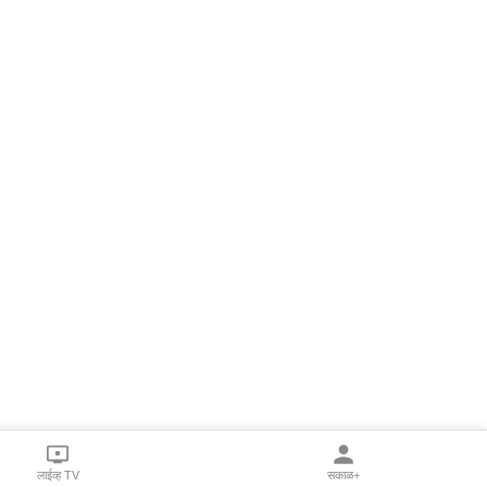
लाईव्ह TV
सकाळ+