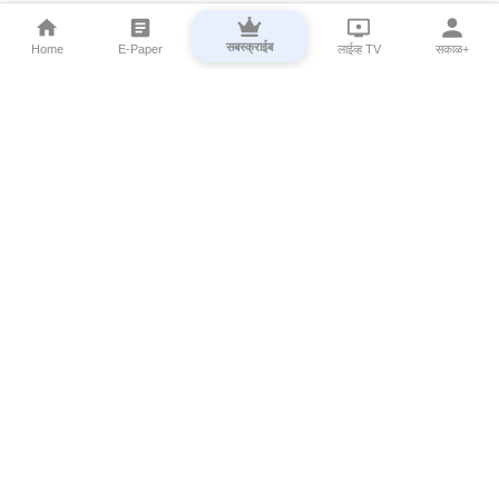
सबस्क्राईब
Home
E-Paper
लाईव्ह TV
सकाळ+
⌄
Marathi News
⌄
About Esakal
⌄
Digital Products
⌄
Sakal Programs