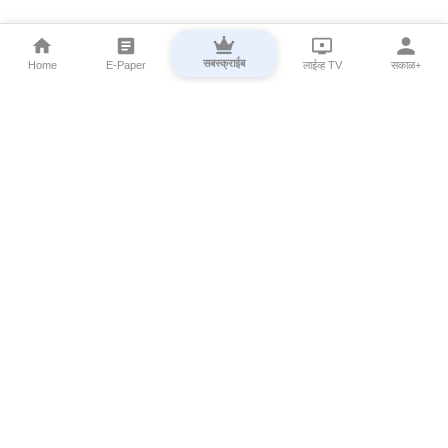
सबस्क्राईब
Home
E-Paper
लाईव्ह TV
सकाळ+
⌄
Marathi News
⌄
About Esakal
⌄
Digital Products