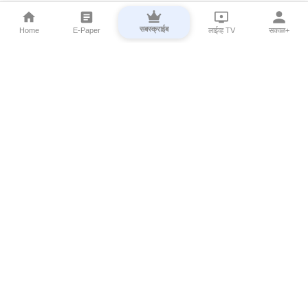
सबस्क्राईब
Home
E-Paper
लाईव्ह TV
सकाळ+
⌄
Marathi News
⌄
About Esakal
⌄
Digital Products
⌄
Sakal Programs