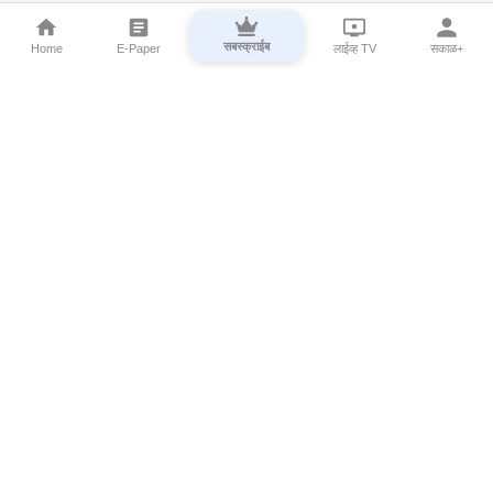
सबस्क्राईब
Home
E-Paper
लाईव्ह TV
सकाळ+
⌄
Marathi News
⌄
About Esakal
⌄
Digital Products
⌄
Sakal Programs