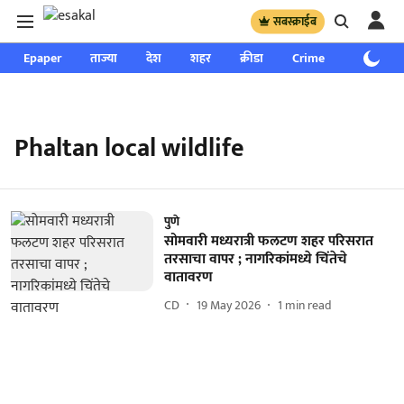
सबस्क्राईब
Epaper
ताज्या
देश
शहर
क्रीडा
Crime
साप्ताहिक
Phaltan local wildlife
पुणे
सोमवारी मध्यरात्री फलटण शहर परिसरात
तरसाचा वापर ; नागरिकांमध्ये चिंतेचे
वातावरण
CD
19 May 2026
1
min read