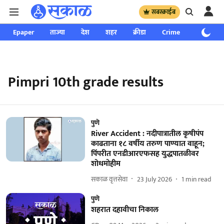
सबस्क्राईब
Epaper
ताज्या
देश
शहर
क्रीडा
Crime
साप्ताहिक
Pimpri 10th grade results
पुणे
River Accident : नदीपात्रातील कृषीपंप
काढताना १८ वर्षीय तरुण पाण्यात वाहून;
पिंपरीत एनडीआरएफसह युद्धपातळीवर
शोधमोहीम
सकाळ वृत्तसेवा
23 July 2026
1
min read
पुणे
शहरात दहावीचा निकाल