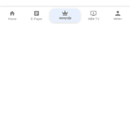
सबस्क्राईब
Home
E-Paper
लाईव्ह TV
सकाळ+
⌄
Marathi News
⌄
About Esakal
⌄
Digital Products