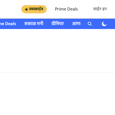
Prime Deals
साईन इन
सबस्क्राईब
me Deals
सकाळ मनी
प्रीमियर
आणखी
राशी भविष्य