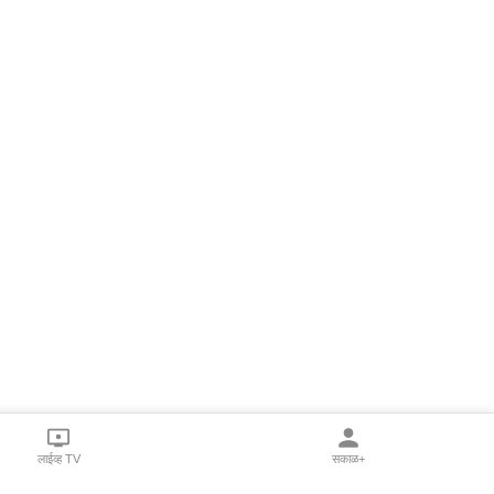
लाईव्ह TV
सकाळ+