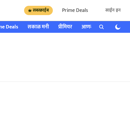
Prime Deals
साईन इन
सबस्क्राईब
me Deals
सकाळ मनी
प्रीमियर
आणखी
राशी भविष्य