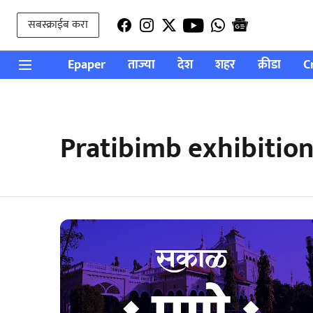
सबस्क्राईब करा
Epaper
ताज्या
देश
शहर
क्रीडा
C
Pratibimb exhibitio