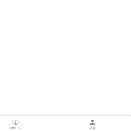
लाईव्ह TV
सकाळ+