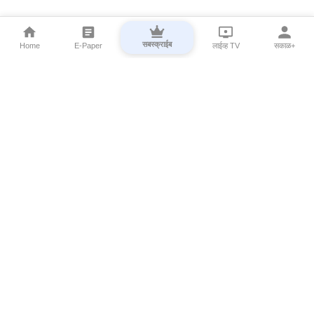
सबस्क्राईब
Home
E-Paper
लाईव्ह TV
सकाळ+
⌄
Marathi News
⌄
About Esakal
⌄
Digital Products