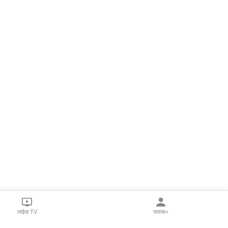
लाईव्ह TV
सकाळ+