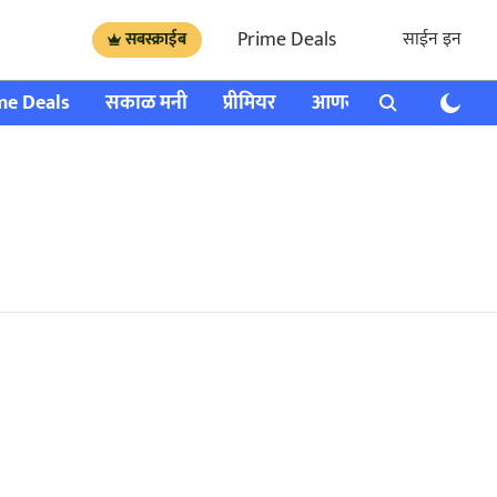
Prime Deals
साईन इन
सबस्क्राईब
me Deals
सकाळ मनी
प्रीमियर
आणखी
राशी भविष्य