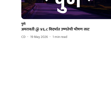
पुणे
अमरावती @ ४६.८ विदर्भात उष्णतेची भीषण लाट
CD
19 May 2026
1
min read