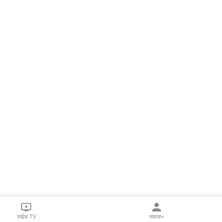
लाईव्ह TV
सकाळ+