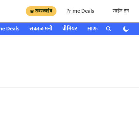
Prime Deals
साईन इन
सबस्क्राईब
me Deals
सकाळ मनी
प्रीमियर
आणखी
राशी भविष्य