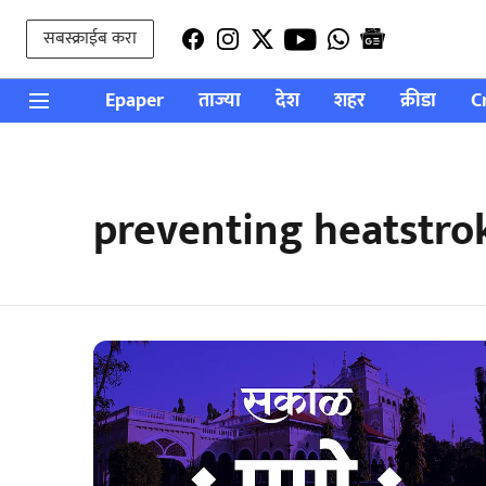
सबस्क्राईब करा
Epaper
ताज्या
देश
शहर
क्रीडा
C
preventing heatstro