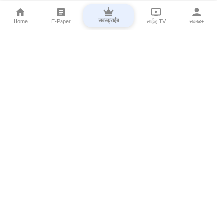
सबस्क्राईब
Home
E-Paper
लाईव्ह TV
सकाळ+
⌄
Marathi News
⌄
About Esakal
⌄
Digital Products
⌄
Sakal Programs