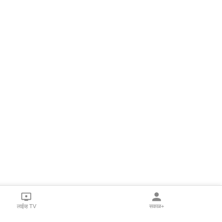
लाईव्ह TV
सकाळ+