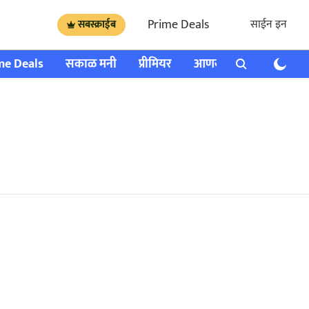
Prime Deals
साईन इन
सबस्क्राईब
me Deals
सकाळ मनी
प्रीमियर
आणखी
राशी भविष्य