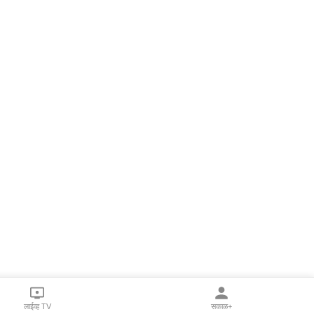
लाईव्ह TV
सकाळ+