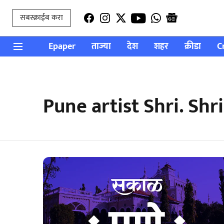
सबस्क्राईब करा
Epaper
ताज्या
देश
शहर
क्रीडा
C
Pune artist Shri. Shr