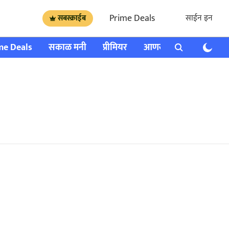
Prime Deals
साईन इन
सबस्क्राईब
me Deals
सकाळ मनी
प्रीमियर
आणखी
राशी भविष्य