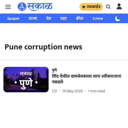
सबस्क्राईब
Epaper
ताज्या
देश
शहर
क्रीडा
Crime
साप्ताहिक
Pune corruption news
पुणे
शिंद येथील ग्रामसेवकाला लाच स्वीकारताना
पकडले
CD
19 May 2026
1
min read