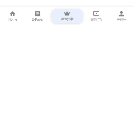
सबस्क्राईब
Home
E-Paper
लाईव्ह TV
सकाळ+
⌄
Marathi News
⌄
About Esakal
⌄
Digital Products