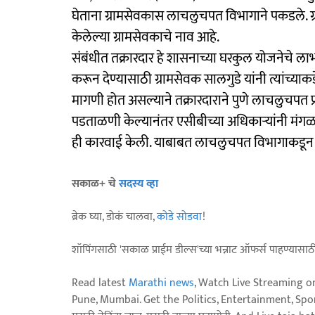
घेताना ग्रामसेवकास लाचलुचपत विभागाने पकडले. ग्
केलेल्या ग्रामसेवकाचे नाव आहे.
संबंधीत तक्रारदार हे शासनाच्या घरकुल योजनेचे लाभार्
करून देण्यासाठी ग्रामसेवक सालगुडे यांनी त्यांच्
मागणी होत असल्याने तक्रारदाराने पुणे लाचलुचपत प
पडताळणी केल्यानंतर एसीबीच्या अधिकाऱ्यांनी मंगळव
ही कारवाई केली. याबाबत लाचलुचपत विभागाकडून भोर
सकाळ+ चे
सदस्य व्हा
ब्रेक घ्या, डोकं चालवा,
कोडे सोडवा
!
शॉपिंगसाठी 'सकाळ प्राईम डील्स'च्या भन्नाट ऑफर्स पाहण्यासा
Read latest
Marathi news
, Watch Live Streaming o
Pune, Mumbai. Get the Politics, Entertainment, Sports