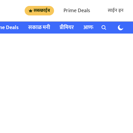
Prime Deals
साईन इन
सबस्क्राईब
me Deals
सकाळ मनी
प्रीमियर
आणखी
राशी भविष्य