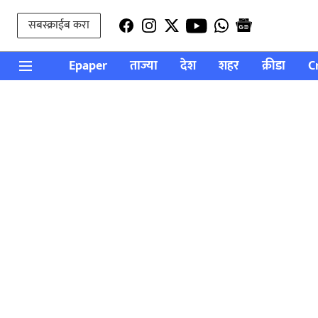
सबस्क्राईब करा
Epaper
ताज्या
देश
शहर
क्रीडा
C