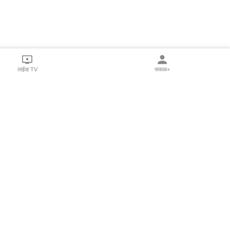
लाईव्ह TV
सकाळ+
l Programs
Print Products