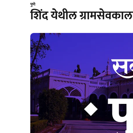
पुणे
शिंद येथील ग्रामसेवका