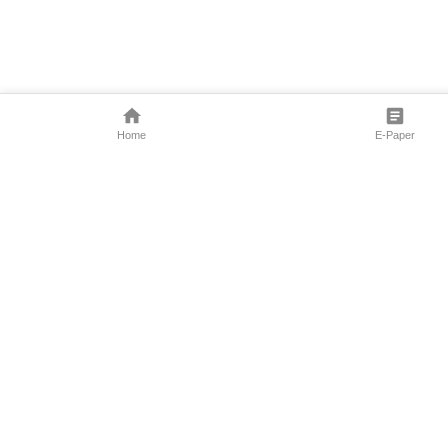
Home
E-Paper
Follow Us
Marathi News