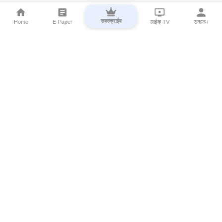
सबस्क्राईब
Home
E-Paper
लाईव्ह TV
सकाळ+
⌄
Marathi News
⌄
About Esakal
⌄
Digital Products
⌄
Sakal Programs